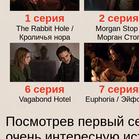
1 серия
2 серия
The Rabbit Hole /
Morgan Stop 
Кроличья нора
Морган Сто
6 серия
7 серия
Vagabond Hotel
Euphoria / Эйф
Посмотрев первый с
очень интересную ис