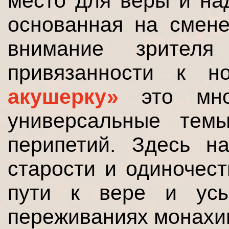
место для веры и на
основанная на смене
внимание зрителя
привязанности к 
акушерку»
это мно
универсальные тем
перипетий. Здесь н
старости и одиночест
пути к вере и усы
переживаниях монахи