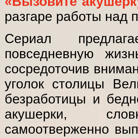
«Вызовите акушерк
разгаре работы над 
Сериал предлаг
повседневную жизн
сосредоточив вниман
уголок столицы Вел
безработицы и бедн
акушерки, сло
самоотверженно вып